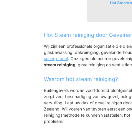
Hot Steam r
Nieuw- en Sint J
Nieuw- en Sint Joo
Hot Steam reiniging door Gevelrei
Wij zijn een professionele organisatie die die
glasbewassing, dakreiniging, gevelonderhoud
scherp tarief
. Onze gediplomeerde gevelrein
steam reiniging
, gevelreiniging en ventilatier
Waarom hot steam reiniging?
Buitengevels worden voortdurend blootgeste
zorgt voor beschadiging van uw gevel, ook gr
vervuiling. Laat uw dak of gevel reinigen door
Zeeland. Wij voeren van tevoren eerst een on
reinigingsmethode te kunnen vaststellen: hot 
probleem.