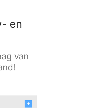
w- en
raag van
and!