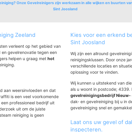
einiging? Onze Gevelreinigers zijn werkzaam in alle wijken en buurten v
Sint Joosland
oosland
sland
niging Zeeland
Kies voor een erkend be
Sint Joosland
nsten verleent op het gebied van
 en gevelrenovatie tegen een
Wij zijn een allround gevelreinig
igers helpen u graag met
hot
reinigingsklussen. Door onze ja
einiging.
verschillende locaties en situ
oplossing voor te vinden.
Wij kunnen u uitstekend van dien
als u woont in postcode; 4339. 
ld aan weersinvloeden en dat
gevelreinigingsbedrijf Nieuw-
affiti is een veel voorkomende
dak- en gevelreiniging bij u in 
 een professioneel bedrijf uit
gevelreiniging snel en gemakkeli
derzoek uit om de juiste
steam reiniging is geen
Laat ons uw gevel of da
inspecteren.