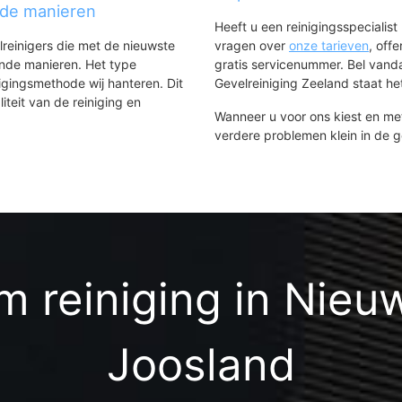
nde manieren
Heeft u een reinigingsspecialis
lreinigers die met de nieuwste
vragen over
onze tarieven
, off
ende manieren. Het type
gratis servicenummer. Bel van
igingsmethode wij hanteren. Dit
Gevelreiniging Zeeland staat het
iteit van de reiniging en
Wanneer u voor ons kiest en m
verdere problemen klein in de 
 reiniging in Nieu
Joosland