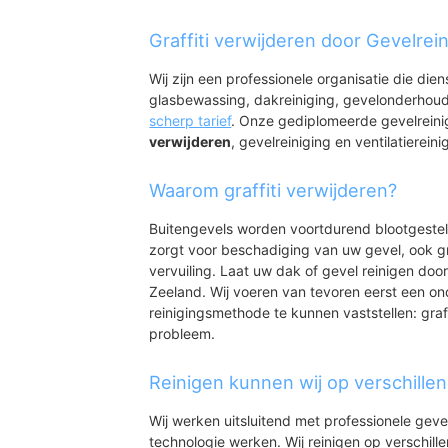
Binnen- en Buit
Kennishaven
Graffiti verwijderen door Gevelrei
Buitenhaven
Bedrijventerrein O
Wij zijn een professionele organisatie die die
West
glasbewassing, dakreiniging, gevelonderhoud
Binnenstad
scherp tarief
. Onze gediplomeerde gevelrein
Oude Binnenstad
verwijderen
, gevelreiniging en ventilatiereini
Scheldestraat
Stadhuisplein
Waarom graffiti verwijderen?
Scheldekwartier
Buitengevels worden voortdurend blootgeste
zorgt voor beschadiging van uw gevel, ook gr
vervuiling. Laat uw dak of gevel reinigen door
Zeeland. Wij voeren van tevoren eerst een on
reinigingsmethode te kunnen vaststellen: graff
probleem.
Reinigen kunnen wij op verschille
Wij werken uitsluitend met professionele geve
technologie werken. Wij reinigen op verschill