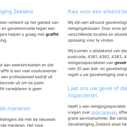
enhavens
Lammerenburg
Paauwenburg
Rosenburg
Paauwenburg Z
niging Zeeland
Kies voor een erkend bed
Bossenburgh - Weyevliet
Paauwenburg 
ost-Souburg
Westerzicht
Westduin
nsten verleent op het gebied van
Wij zijn een allround gevelreinig
Lammerenburg
Paauwenburg 
 en gevelrenovatie tegen een
reinigingsklussen. Door onze ja
Papegaaienburg - Hofwijk
igers helpen u graag met
graffiti
verschillende locaties en situ
West-Souburg
ging.
oplossing voor te vinden.
Landelijk gebied Lammerenburg
Vrijburg
Wij kunnen u uitstekend van diens
Middengebied
postcode; 4381, 4382, 4383, 4
Vredehof Zuid
reinigersspecialisten van
gevelr
ld aan weersinvloeden en dat
Bonedijkestraat
ruim 20 jaar dak- en gevelreinig
affiti is een veel voorkomende
Bloemenlaan Oost
regelt u uw gevelreiniging snel 
 een professioneel bedrijf uit
Baskensburg Zuid
derzoek uit om de juiste
Vredehof Noord
Laat ons uw gevel of da
iti verwijderen is geen
Het Fort
inspecteren.
Hercules Segherslaan
Baskensburg Noord
Heeft u een reinigingsspecialis
nde manieren
Boulevards Bankert en Evertsen
vragen over
onze tarieven
, off
Bloemenlaan West
gratis servicenummer. Bel van
lreinigers die met de nieuwste
Gevelreiniging Zeeland staat het
ende manieren. Het type