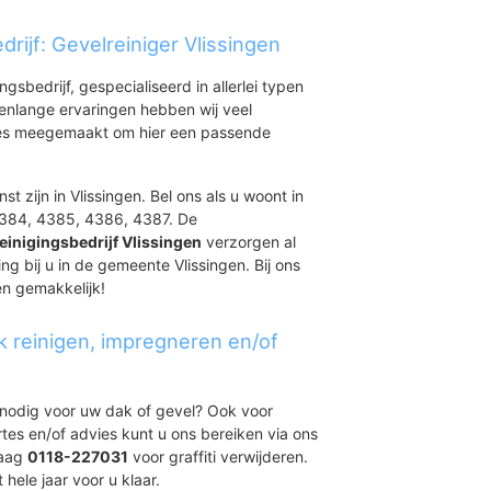
 - Westduin
uidoost
rijf: Gevelreiniger Vlissingen
West
ingsbedrijf, gespecialiseerd in allerlei typen
Noordoost
renlange ervaringen hebben wij veel
aties meegemaakt om hier een passende
t zijn in Vlissingen. Bel ons als u woont in
384, 4385, 4386, 4387. De
einigingsbedrijf Vlissingen
verzorgen al
ing bij u in de gemeente Vlissingen. Bij ons
en gemakkelijk!
k reinigen, impregneren en/of
t nodig voor uw dak of gevel? Ook voor
ertes en/of advies kunt u ons bereiken via ons
daag
0118-227031
voor graffiti verwijderen.
 hele jaar voor u klaar.