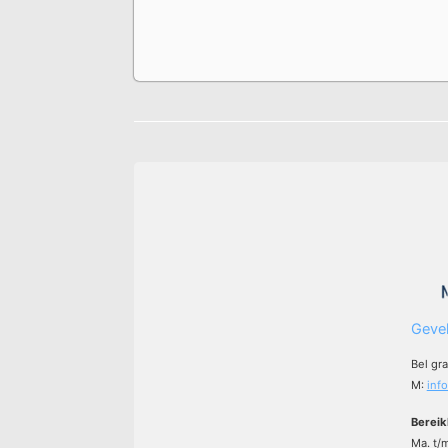
Gevel
Bel gr
M:
inf
Bereik
Ma. t/