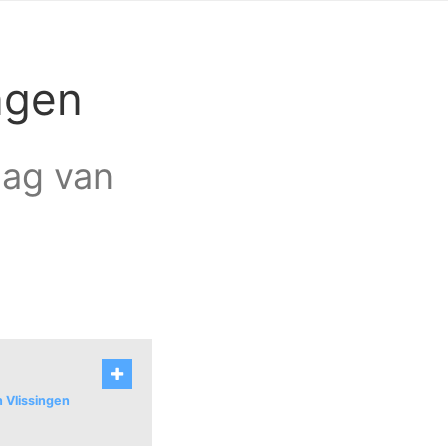
ingen
raag van
n Vlissingen