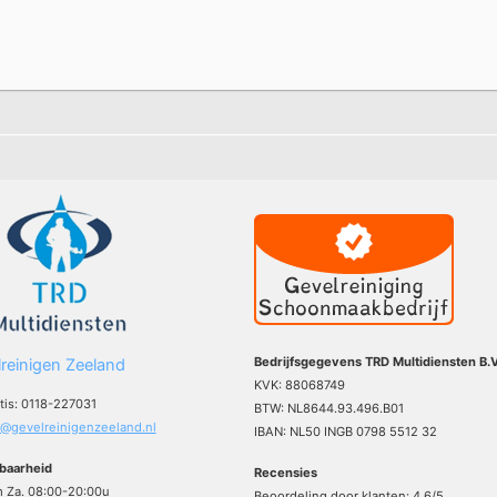
Bedrijfsgegevens TRD Multidiensten B.V
reinigen Zeeland
KVK: 88068749
atis: 0118-227031
BTW: NL8644.93.496.B01
o@gevelreinigenzeeland.nl
IBAN: NL50 INGB 0798 5512 32
baarheid
Recensies
m Za. 08:00-20:00u
Beoordeling door klanten:
4,6
/
5