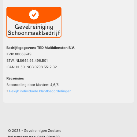
Bedrijfsgegevens TRD Multidiensten B.V.
KVK: 88068749
BTW: NL8644.93.496.B01
IBAN: NL50 INGB 0798 5512 32
Recensies
Beoordeling door klanten:
4,6
/
5
»
Bekijk individuele klantbeoordelingen
© 2023 - Gevelreinigen Zeeland
Bel vandaag nog
:
0113-296032