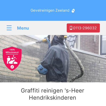
Gevelreinigen Zeeland
☰
Menu
0113-296032
Graffiti reinigen 's-Heer
Hendrikskinderen