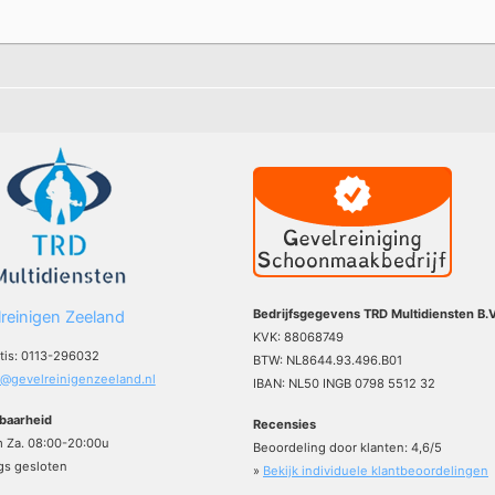
Bedrijfsgegevens TRD Multidiensten B.V
reinigen Zeeland
KVK: 88068749
atis: 0113-296032
BTW: NL8644.93.496.B01
o@gevelreinigenzeeland.nl
IBAN: NL50 INGB 0798 5512 32
baarheid
Recensies
m Za. 08:00-20:00u
Beoordeling door klanten:
4,6
/
5
s gesloten
»
Bekijk individuele klantbeoordelingen