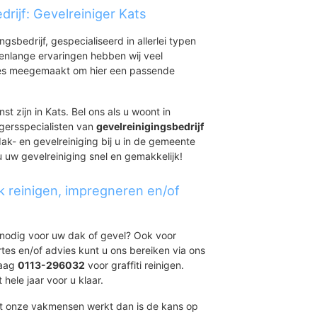
rijf: Gevelreiniger Kats
ingsbedrijf, gespecialiseerd in allerlei typen
renlange ervaringen hebben wij veel
aties meegemaakt om hier een passende
st zijn in Kats. Bel ons als u woont in
gersspecialisten van
gevelreinigingsbedrijf
ak- en gevelreiniging bij u in de gemeente
u uw gevelreiniging snel en gemakkelijk!
k reinigen, impregneren en/of
t nodig voor uw dak of gevel? Ook voor
ertes en/of advies kunt u ons bereiken via ons
daag
0113-296032
voor graffiti reinigen.
 hele jaar voor u klaar.
et onze vakmensen werkt dan is de kans op