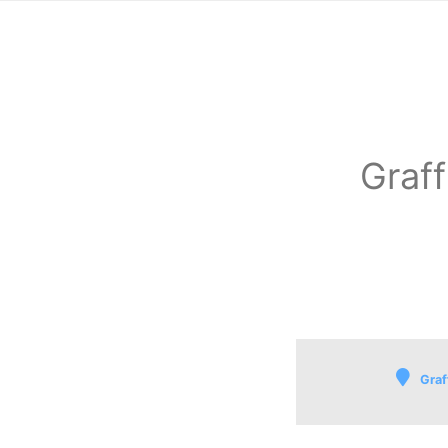
Graff
Graf
Kats