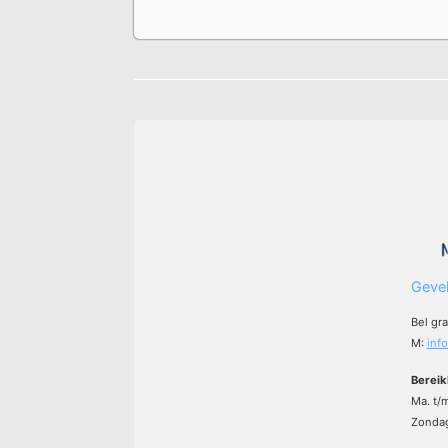
Gevel
Bel gr
M:
inf
Bereik
Ma. t/
Zondag