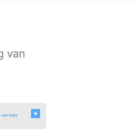
ag van
n van Kats