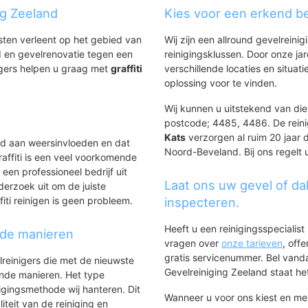
ng Zeeland
Kies voor een erkend bed
nsten verleent op het gebied van
Wij zijn een allround gevelreinig
 en gevelrenovatie tegen een
reinigingsklussen. Door onze ja
igers helpen u graag met
graffiti
verschillende locaties en situ
.
oplossing voor te vinden.
Wij kunnen u uitstekend van dien
postcode; 4485, 4486. De reini
Kats
verzorgen al ruim 20 jaar d
ld aan weersinvloeden en dat
Noord-Beveland. Bij ons regelt 
affiti is een veel voorkomende
 een professioneel bedrijf uit
Laat ons uw gevel of da
derzoek uit om de juiste
iti reinigen is geen probleem.
inspecteren.
Heeft u een reinigingsspecialis
nde manieren
vragen over
onze tarieven
, off
gratis servicenummer. Bel van
lreinigers die met de nieuwste
Gevelreiniging Zeeland staat het
ende manieren. Het type
igingsmethode wij hanteren. Dit
Wanneer u voor ons kiest en m
iteit van de reiniging en