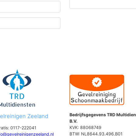
Bedrijfsgegevens TRD Multidie
elreinigen Zeeland
B.V.
KVK: 88068749
ratis: 0117-222041
BTW: NL8644.93.496.B01
fo@gevelreinigenzeeland.nl