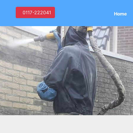
0117-222041
Home