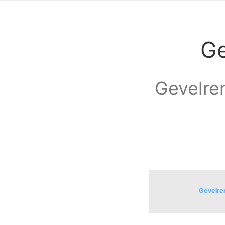
Ge
Gevelren
Gevelren
Zuidzande