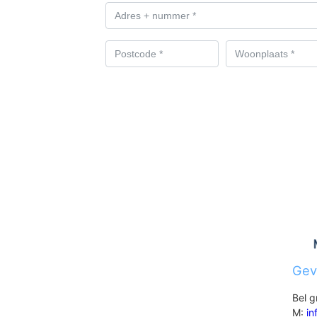
Gev
Bel g
M:
in