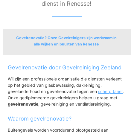
dienst in Renesse!
Gevelrenovatie? Onze Gevelreinigers zijn werkzaam in
alle wijken en buurten van Renesse
Renesse
Gevelrenovatie door Gevelreiniging Zeeland
Renesse
Oude Moolweg en Laone
Wij zijn een professionele organisatie die diensten verleent
Hoogenboomlaan
op het gebied van glasbewassing, dakreiniging,
Lagezoom
gevelonderhoud en gevelrenovatie tegen een
scherp tarief
.
Onze gediplomeerde gevelreinigers helpen u graag met
gevelrenovatie
, gevelreiniging en ventilatiereiniging.
Waarom gevelrenovatie?
Buitengevels worden voortdurend blootgesteld aan