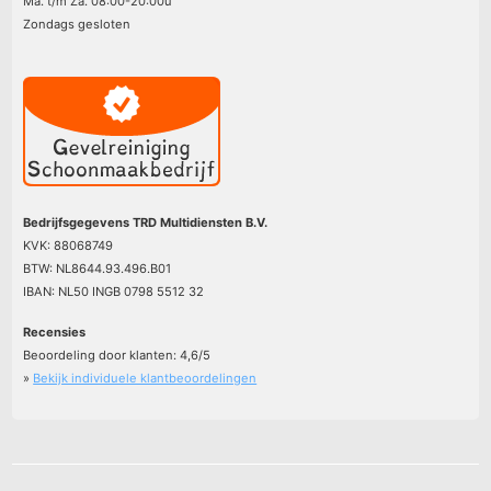
Ma. t/m Za. 08:00-20:00u
Zondags gesloten
Bedrijfsgegevens TRD Multidiensten B.V.
KVK: 88068749
BTW: NL8644.93.496.B01
IBAN: NL50 INGB 0798 5512 32
Recensies
Beoordeling door klanten:
4,6
/
5
»
Bekijk individuele klantbeoordelingen