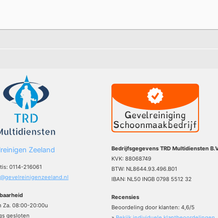
Bedrijfsgegevens TRD Multidiensten B.V
reinigen Zeeland
KVK: 88068749
atis: 0114-216061
BTW: NL8644.93.496.B01
o@gevelreinigenzeeland.nl
IBAN: NL50 INGB 0798 5512 32
baarheid
Recensies
m Za. 08:00-20:00u
Beoordeling door klanten:
4,6
/
5
s gesloten
»
Bekijk individuele klantbeoordelingen