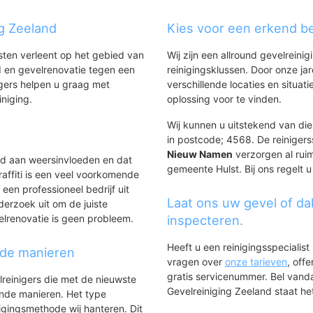
g Zeeland
Kies voor een erkend be
nsten verleent op het gebied van
Wij zijn een allround gevelreinig
 en gevelrenovatie tegen een
reinigingsklussen. Door onze ja
gers helpen u graag met
verschillende locaties en situ
iniging.
oplossing voor te vinden.
Wij kunnen u uitstekend van die
in postcode; 4568. De reinigers
Nieuw Namen
verzorgen al ruim
ld aan weersinvloeden en dat
gemeente Hulst. Bij ons regelt u
affiti is een veel voorkomende
 een professioneel bedrijf uit
Laat ons uw gevel of da
derzoek uit om de juiste
elrenovatie is geen probleem.
inspecteren.
Heeft u een reinigingsspecialis
nde manieren
vragen over
onze tarieven
, off
gratis servicenummer. Bel van
lreinigers die met de nieuwste
Gevelreiniging Zeeland staat het
ende manieren. Het type
igingsmethode wij hanteren. Dit