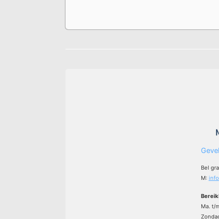
Gevel
Bel gr
M:
inf
Bereik
Ma. t/
Zondag