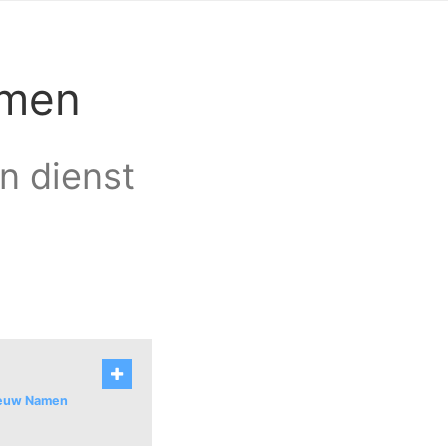
amen
an dienst
Nieuw Namen