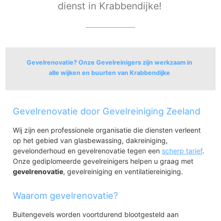
dienst in Krabbendijke!
Gevelrenovatie? Onze Gevelreinigers zijn werkzaam in
alle wijken en buurten van Krabbendijke
Krabbendijke
Gevelrenovatie door Gevelreiniging Zeeland
Krabbendijke
Krabbendijke - Oostpolder
Wij zijn een professionele organisatie die diensten verleent
Krabbendijke - Rozeboom
op het gebied van glasbewassing, dakreiniging,
Krabbendijke - Zuidweg
gevelonderhoud en gevelrenovatie tegen een
scherp tarief
.
Onze gediplomeerde gevelreinigers helpen u graag met
gevelrenovatie
, gevelreiniging en ventilatiereiniging.
Waarom gevelrenovatie?
Buitengevels worden voortdurend blootgesteld aan