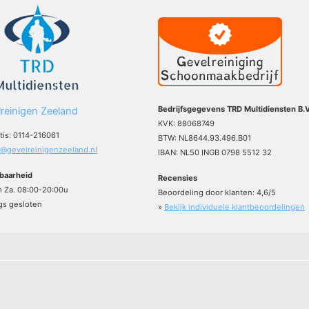
Bedrijfsgegevens TRD Multidiensten B.V
reinigen Zeeland
KVK: 88068749
atis: 0114-216061
BTW: NL8644.93.496.B01
o@gevelreinigenzeeland.nl
IBAN: NL50 INGB 0798 5512 32
baarheid
Recensies
m Za. 08:00-20:00u
Beoordeling door klanten:
4,6
/
5
s gesloten
»
Bekijk individuele klantbeoordelingen