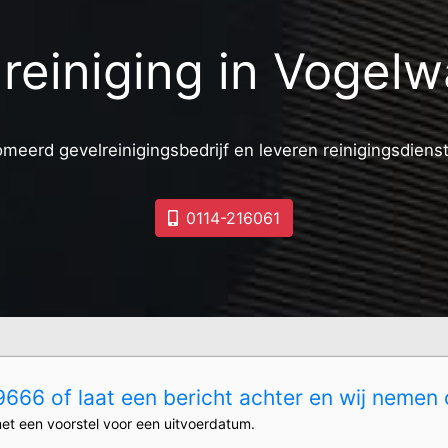
reiniging in Vogel
omeerd gevelreinigingsbedrijf en leveren reinigingsdiens
0114-216061
666 of laat een bericht achter en wij nemen 
et een voorstel voor een uitvoerdatum.