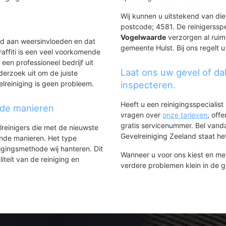
Wij kunnen u uitstekend van dien
postcode; 4581. De reinigerssp
Vogelwaarde
verzorgen al ruim 
ld aan weersinvloeden en dat
gemeente Hulst. Bij ons regelt u
affiti is een veel voorkomende
 een professioneel bedrijf uit
Laat ons uw gevel of da
derzoek uit om de juiste
elreiniging is geen probleem.
inspecteren.
Heeft u een reinigingsspecialis
nde manieren
vragen over
onze tarieven
, off
gratis servicenummer. Bel van
lreinigers die met de nieuwste
Gevelreiniging Zeeland staat het
ende manieren. Het type
igingsmethode wij hanteren. Dit
Wanneer u voor ons kiest en m
iteit van de reiniging en
verdere problemen klein in de 