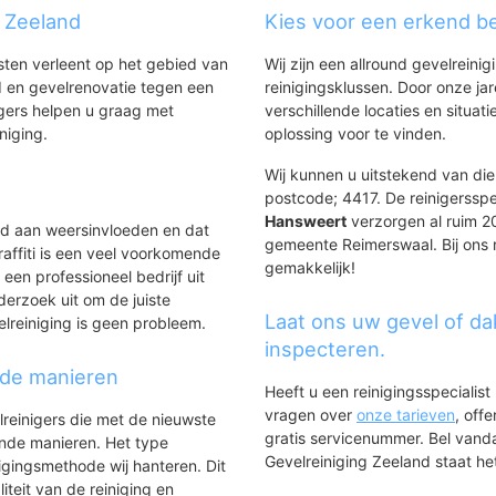
g Zeeland
Kies voor een erkend be
er
nsten verleent op het gebied van
Wij zijn een allround gevelreinig
 en gevelrenovatie tegen een
reinigingsklussen. Door onze ja
gers helpen u graag met
verschillende locaties en situ
iniging.
oplossing voor te vinden.
Wij kunnen u uitstekend van dien
postcode; 4417. De reinigersspe
Hansweert
verzorgen al ruim 20 
ld aan weersinvloeden en dat
gemeente Reimerswaal. Bij ons r
affiti is een veel voorkomende
gemakkelijk!
 een professioneel bedrijf uit
derzoek uit om de juiste
Laat ons uw gevel of da
elreiniging is geen probleem.
inspecteren.
nde manieren
Heeft u een reinigingsspecialis
vragen over
onze tarieven
, off
lreinigers die met de nieuwste
gratis servicenummer. Bel van
ende manieren. Het type
Gevelreiniging Zeeland staat het
igingsmethode wij hanteren. Dit
iteit van de reiniging en