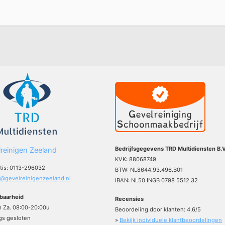
Bedrijfsgegevens TRD Multidiensten B.V
reinigen Zeeland
KVK: 88068749
atis: 0113-296032
BTW: NL8644.93.496.B01
o@gevelreinigenzeeland.nl
IBAN: NL50 INGB 0798 5512 32
baarheid
Recensies
m Za. 08:00-20:00u
Beoordeling door klanten:
4,6
/
5
s gesloten
»
Bekijk individuele klantbeoordelingen