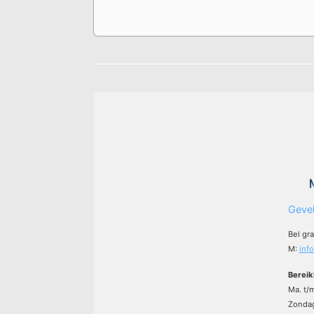
Gevel
Bel gr
M:
inf
Bereik
Ma. t/
Zondag