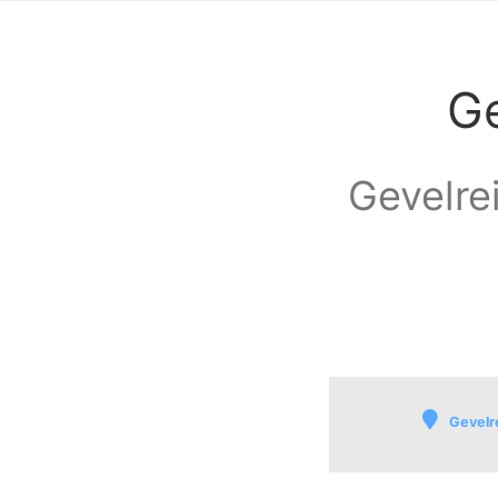
Ge
Gevelrei
Gevelr
Hansweert