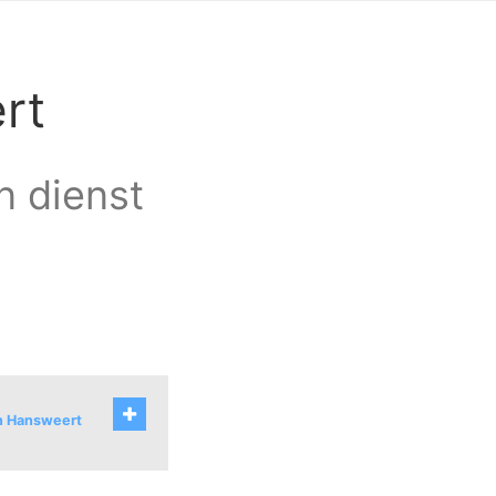
rt
n dienst
an Hansweert