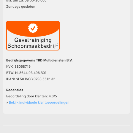
Ma. t/m Za. 08:00-20:00u
Zondags gesloten
Bedrijfsgegevens TRD Multidiensten B.V.
KVK: 88068749
BTW: NL8644.93.496.B01
IBAN: NL50 INGB 0798 5512 32
Recensies
Beoordeling door klanten:
4,6
/
5
»
Bekijk individuele klantbeoordelingen