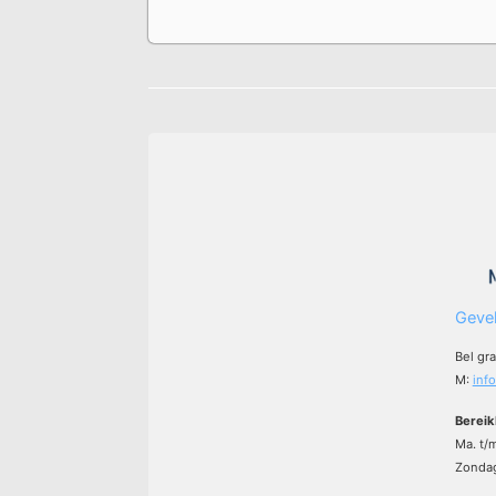
Gevel
Bel gr
M:
inf
Bereik
Ma. t/
Zondag