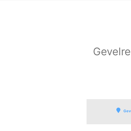
Gevelre
Geve
Nisse