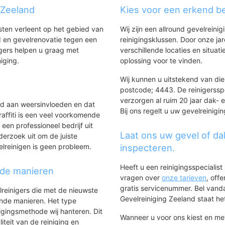
 Zeeland
Kies voor een erkend bed
nsten verleent op het gebied van
Wij zijn een allround gevelreinig
 en gevelrenovatie tegen een
reinigingsklussen. Door onze ja
gers helpen u graag met
verschillende locaties en situ
niging.
oplossing voor te vinden.
Wij kunnen u uitstekend van dien
postcode; 4443. De reinigerssp
verzorgen al ruim 20 jaar dak- e
ld aan weersinvloeden en dat
Bij ons regelt u uw gevelreinigi
affiti is een veel voorkomende
 een professioneel bedrijf uit
Laat ons uw gevel of da
derzoek uit om de juiste
elreinigen is geen probleem.
inspecteren.
Heeft u een reinigingsspecialis
nde manieren
vragen over
onze tarieven
, off
gratis servicenummer. Bel van
lreinigers die met de nieuwste
Gevelreiniging Zeeland staat het
ende manieren. Het type
igingsmethode wij hanteren. Dit
Wanneer u voor ons kiest en m
iteit van de reiniging en