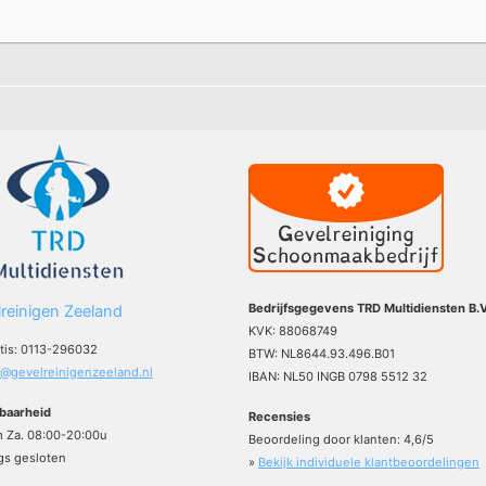
Bedrijfsgegevens TRD Multidiensten B.V
reinigen Zeeland
KVK: 88068749
atis: 0113-296032
BTW: NL8644.93.496.B01
o@gevelreinigenzeeland.nl
IBAN: NL50 INGB 0798 5512 32
baarheid
Recensies
m Za. 08:00-20:00u
Beoordeling door klanten:
4,6
/
5
s gesloten
»
Bekijk individuele klantbeoordelingen