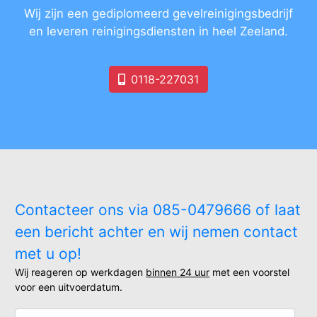
Wij zijn een gediplomeerd gevelreinigingsbedrijf
en leveren reinigingsdiensten in heel Zeeland.
0118-227031
Contacteer ons via 085-0479666 of laat
een bericht achter en wij nemen contact
met u op!
Wij reageren op werkdagen
binnen 24 uur
met een voorstel
voor een uitvoerdatum.