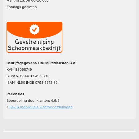
Ma. t/m Za. 08:00-20:00u
Zondags gesloten
Bedrijfsgegevens TRD Multidiensten B.V.
KVK: 88068749
BTW: NL8644.93.496.B01
IBAN: NL50 INGB 0798 5512 32
Recensies
Beoordeling door klanten:
4,6
/
5
»
Bekijk individuele klantbeoordelingen